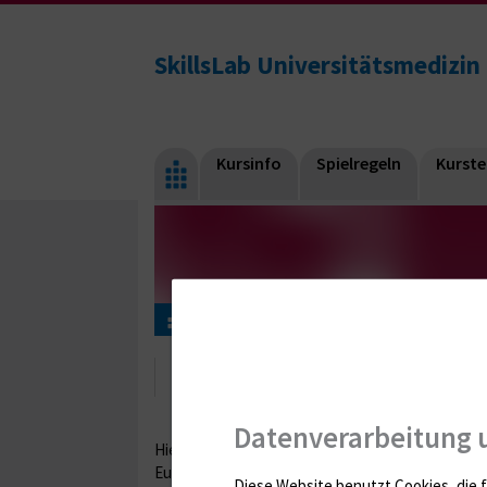
SkillsLab Universitätsmedizin
Kursinfo
Spielregeln
Kurst
Kurstermine
Kurstermine
Datenverarbeitung 
Hier findet Ihr eine Übersicht unserer aktuellen
Euch zu den Inhalten belesen.
Diese Website benutzt Cookies, die f