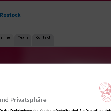
 Rostock
ermine
Team
Kontakt
und Privatsphäre
 Kurstermine nach Kursen sortiert. Unter
Kursinfo
könnt ihr
Ben
ür das Funktionieren der Website erforderlich sind.
Zur Darstellung eini