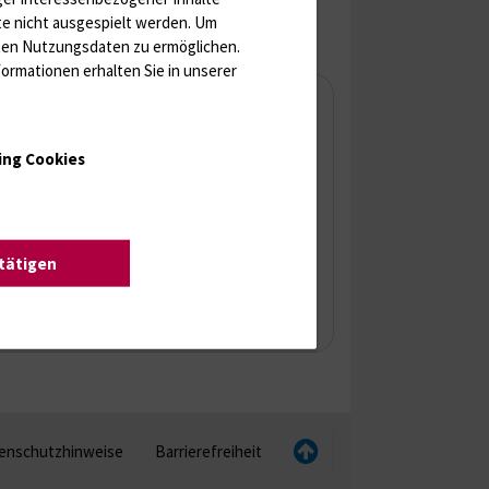
n Sie Ihren Benutzernamen und Ihr Passwort
te nicht ausgespielt werden.
Um
 um sich an der Website anzumelden
rten Nutzungsdaten zu ermöglichen.
ormationen erhalten Sie in unserer
Anmelden
Benutzername
ing Cookies
Passwort
stätigen
enschutzhinweise
Barrierefreiheit