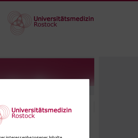
utzeranmeldung
ger interessenbezogener Inhalte