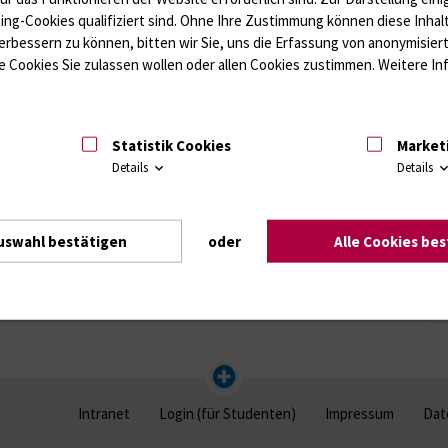
Gebe
ting-Cookies qualifiziert sind. Ohne Ihre Zustimmung können diese Inhal
t auf
Kurstermine
oben im Auswahlmenü und nutzt unser
ein,
erbessern zu können, bitten wir Sie, uns die Erfassung von anonymisie
 Cookies Sie zulassen wollen oder allen Cookies zustimmen. Weitere Inf
6 um 18 Uhr für Kursplätze im Sommersemester 2026
+++
Statistik Cookies
Market
tungen gefunden werden.
Details
Details
uswahl bestätigen
oder
Alle Cookies be
Intranet
Login (für Studenten)
Impressum
Dat