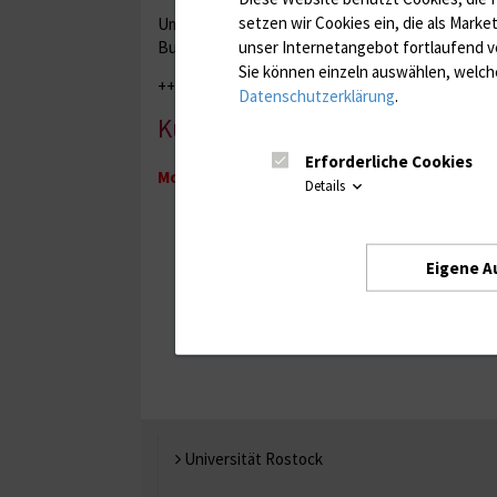
setzen wir Cookies ein, die als Marke
Um Euch Euren Kursplatz zu sichern, klickt direk
unser Internetangebot fortlaufend v
Buchungssystem.
Sie können einzeln auswählen, welche
+++ Die Einschreibung erfolgt ab dem
06
.04.202
Datenschutzerklärung
.
Kursliste
Erforderliche Cookies
Momentan konnten leider keine Veranstal
Details
Eigene A
Universität Rostock