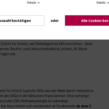
Details
Details
 Bock aus der Strahlentherapie gehalten.
uswahl bestätigen
oder
Alle Cookies be
h Schritt für Schritt, wie Pathologien im EKG entstehen - denn
ernen. Rechts- und Linksschenkelblock, Infarkt, AV-Block -
ragen mit.
itt für Schritt typische EKGs aus der Klinik durch. Verpackt in
tzen des EKGs in der klinischen Praxis kennen. Eine vorherige
rs) oder EKG-Pathophysiologie ist unbedingt
. Der Kurs richtet sich vornehmlich an Studierende
ab dem 7.