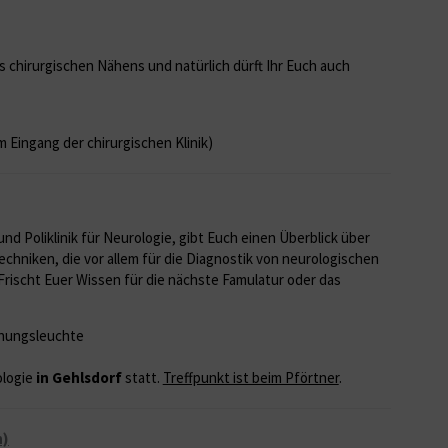
s chirurgischen Nähens und natürlich dürft Ihr Euch auch
 Eingang der chirurgischen Klinik)
nd Poliklinik für Neurologie, gibt Euch einen Überblick über
hniken, die vor allem für die Diagnostik von neurologischen
rischt Euer Wissen für die nächste Famulatur oder das
hungsleuchte
ologie
in Gehlsdorf
statt.
Treffpunkt ist beim Pförtner
.
n)