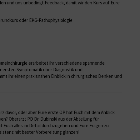
en und uns unbedingt Feedback, damit wir den Kurs auf Eure
rundkurs oder EKG-Pathophysiologie
emeinchirurgie erarbeitet ihr verschiedene spannende
der ersten Symptomatik über Diagnostik und
mt ihr einen praxisnahen Einblick in chirurgisches Denken und
kurz davor, oder aber Eure erste OP hat Euch mit dem Anblick
en? Oberarzt PD Dr. Dubinski aus der Abteilung für
it Euch alles im Detail durchzugehen und Eure Fragen zu
sistenz mit bester Vorbereitung glänzen!