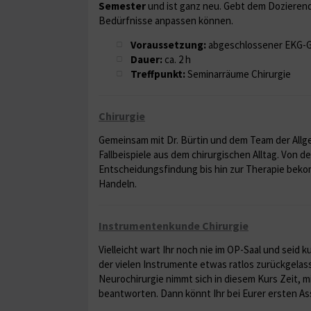
Semester
und ist ganz neu. Gebt dem Dozierend
Bedürfnisse anpassen können.
Voraussetzung:
abgeschlossener EKG-G
Dauer:
ca. 2 h
Treffpunkt:
Seminarräume Chirurgie
Chirurgie
Gemeinsam mit Dr. Bürtin und dem Team der Allg
Fallbeispiele aus dem chirurgischen Alltag. Von 
Entscheidungsfindung bis hin zur Therapie bekom
Handeln.
Instrumentenkunde Chirurgie
Vielleicht wart Ihr noch nie im OP-Saal und seid 
der vielen Instrumente etwas ratlos zurückgelass
Neurochirurgie nimmt sich in diesem Kurs Zeit, m
beantworten. Dann könnt Ihr bei Eurer ersten As