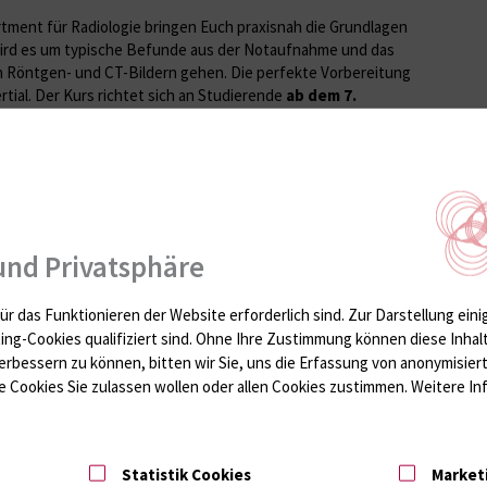
tment für Radiologie bringen Euch praxisnah die Grundlagen
wird es um typische Befunde aus der Notaufnahme und das
n Röntgen- und CT-Bildern gehen. Die perfekte Vorbereitung
tial. Der Kurs richtet sich an Studierende
ab dem 7.
nen behandelt mit den Schwerpunkten: "Internistische
gnostik" und "Akuten Abdomen".
ter
und Privatsphäre
der Kurs hier stattfindet werdet ihr am Haupteingang (beim
ür das Funktionieren der Website erforderlich sind.
Zur Darstellung eini
r Tutor*in zum Kurs
ting-Cookies qualifiziert sind. Ohne Ihre Zustimmung können diese Inhal
erbessern zu können, bitten wir Sie, uns die Erfassung von anonymisie
 Cookies Sie zulassen wollen oder allen Cookies zustimmen. Weitere Inf
 Präsentationen, die bleiben
en öffnen. Von Wissenschaft bis Storytelling. In diesem
ischen Lehrstab im Tonister, die eigene Ausstrahlung und die
Statistik Cookies
Market
ägen!