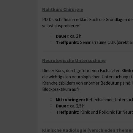
Nahtkurs Chirurgie
PD Dr. Schiffmann erklärt Euch die Grundlagen de
selbst ausprobieren!
Dauer
: ca. 2 h
Treffpunkt:
Seminarräume CUK (direkt am
Neurologische Untersuchung
Dieser Kurs, durchgeführt von Fachärzten Klinik u
die wichtigsten neurologischen Untersuchungstec
Krankheitsbildern von enormer Bedeutung sind. F
Blockpraktikum auf!
Mitzubringen:
Reflexhammer, Untersuc
Dauer
: ca. 2,5 h
Treffpunkt:
Klinik und Poliklinik für Neur
Klinische Radiologie (verschieden Theme