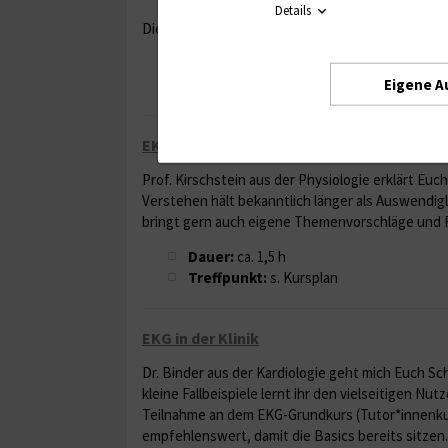
Details
Dieser Kurs ist interaktiv und wird von Dr. Felix
Dauer:
2h
Eigene A
Treffpunkt:
Seminarräume Chirurgie
EKG-Pathophysiologie
Prof. Kirschstein aus der Physiologie erklärt Euc
Verstehen hält bekanntlich länger als Auswendigl
bringt gern auch eigene Themenvorschläge und F
Dauer:
ca. 1,5 h
Treffpunkt:
s. Kursplan
EKG in der Klinik
Dr. Binder aus der Kardiologie geht mich Euch Schr
kleine Fallbeispiele lernt ihr den vielseitigen Nu
Teilnahme an dem EKG-Grundkurs (Tutor*innenku
empfehlenswert, damit die Basics bereits sitzen